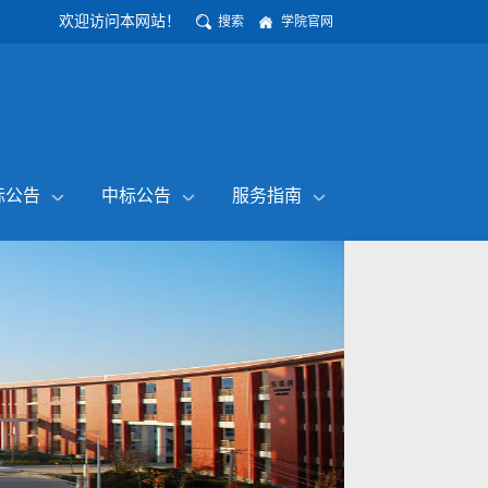
欢迎访问本网站！
搜索
学院官网
标公告
中标公告
服务指南