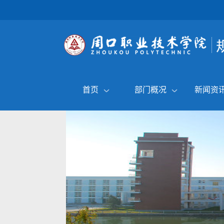
首页
部门概况
新闻资