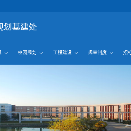
讯
校园规划
工程建设
规章制度
招